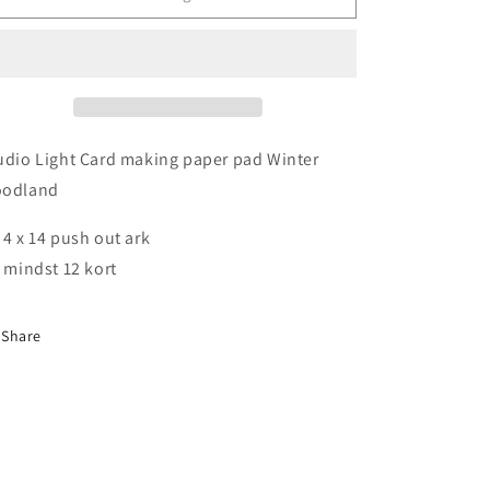
udio Light Card making paper pad Winter
odland
 4 x 14 push out ark
l mindst 12 kort
Share