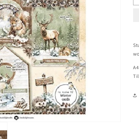
St
wo
A4
Ti