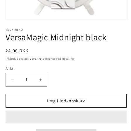
TSUKINEKO
VersaMagic Midnight black
24,00 DKK
Inklusive skatter.
Levering
beregnes ved betaling.
Antal
Læg i indkøbskurv