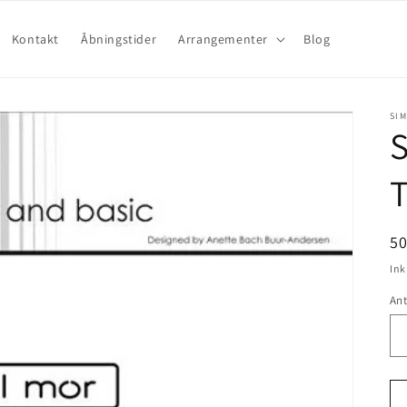
Kontakt
Åbningstider
Arrangementer
Blog
SIM
S
T
5
Ink
Ant