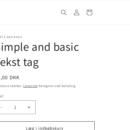
Log
Indkøbskurv
ind
PLE AND BASIC
imple and basic
ekst tag
0,00 DKK
lusive skatter.
Levering
beregnes ved betaling.
al
Læg i indkøbskurv