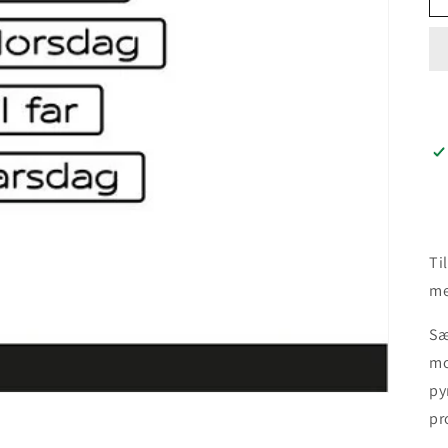
Ti
me
Sæ
mo
py
pr