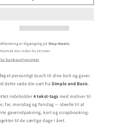
Afhentning er tilgængelig på
Shop-Kreativ
Normalt klar inden for 24 timer
Se butiksoplysninger
lføj et personligt touch til dine kort og gaver
d dette søde die-sæt fra
Simple and Basic
.
ttet indeholder
4 tekst-tags
med motiver til
r, far, morsdag og farsdag — ideelle til at
nte gaveindpakning, kort og scrapbooking-
ojekter til de særlige dage i året.