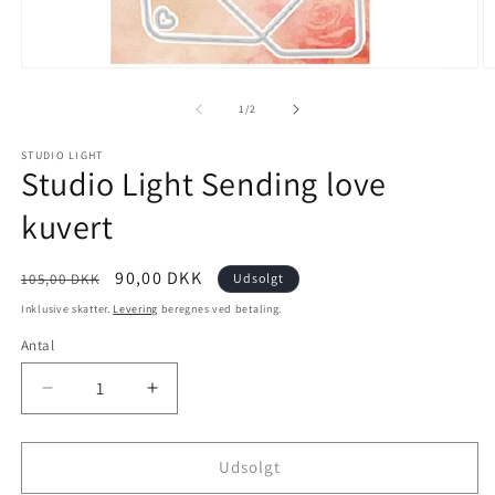
1
/
2
STUDIO LIGHT
Studio Light Sending love
kuvert
90,00 DKK
105,00 DKK
Udsolgt
Inklusive skatter.
Levering
beregnes ved betaling.
Antal
Udsolgt