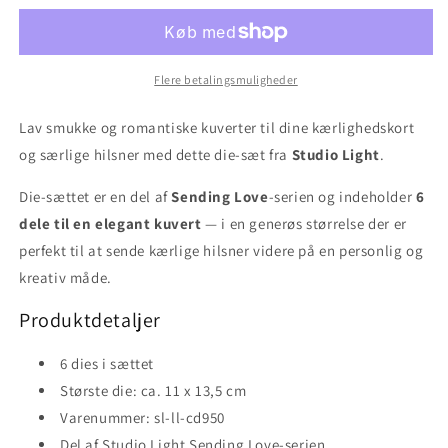
Flere betalingsmuligheder
Lav smukke og romantiske kuverter til dine kærlighedskort
og særlige hilsner med dette die-sæt fra
Studio Light
.
Die-sættet er en del af
Sending Love
-serien og indeholder
6
dele til en elegant kuvert
— i en generøs størrelse der er
perfekt til at sende kærlige hilsner videre på en personlig og
kreativ måde.
Produktdetaljer
6 dies i sættet
Største die: ca. 11 x 13,5 cm
Varenummer: sl-ll-cd950
Del af Studio Light Sending Love-serien