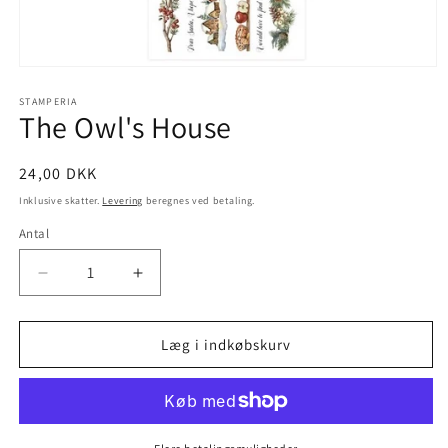
STAMPERIA
The Owl's House
24,00 DKK
Inklusive skatter.
Levering
beregnes ved betaling.
Antal
Læg i indkøbskurv