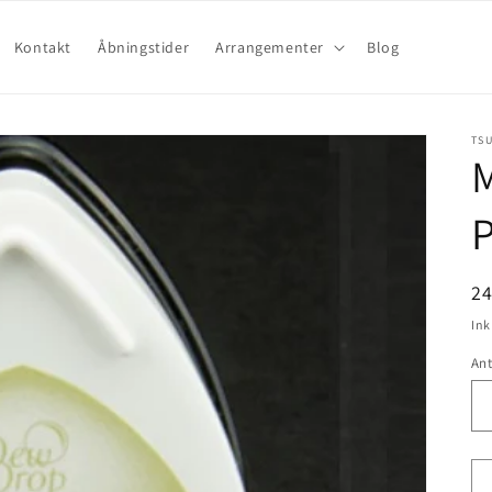
Kontakt
Åbningstider
Arrangementer
Blog
TS
P
2
Ink
Ant