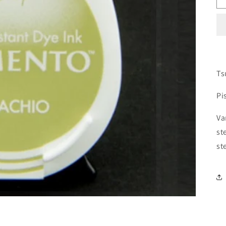
Ts
Pi
Va
st
st