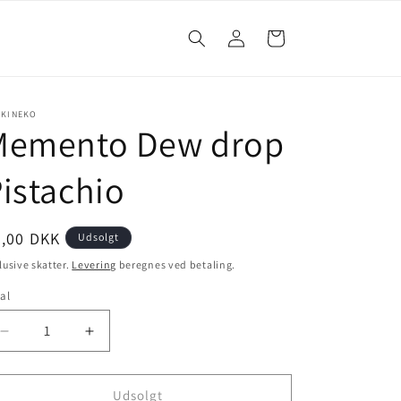
Log
Indkøbskurv
ind
UKINEKO
Memento Dew drop
istachio
4,00 DKK
Udsolgt
lusive skatter.
Levering
beregnes ved betaling.
al
Udsolgt