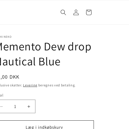
Log
Indkøbskurv
ind
UKINEKO
Memento Dew drop
autical Blue
4,00 DKK
lusive skatter.
Levering
beregnes ved betaling.
al
Læg i indkøbskurv