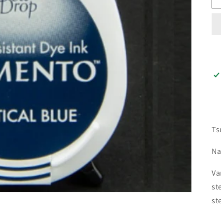
Ts
Na
Va
st
st