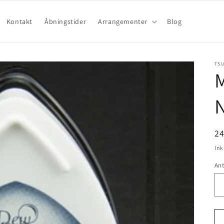
Kontakt
Åbningstider
Arrangementer
Blog
TS
N
2
Ink
Ant