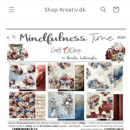
Shop-Kreativ.dk
Indkøbskurv