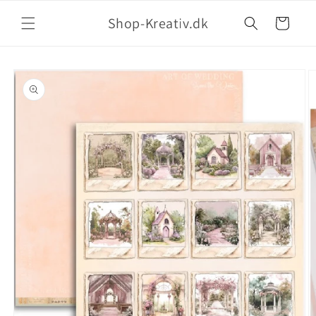
Shop-Kreativ.dk
Indkøbskurv