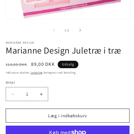
1
/
2
MARIANNE DESIGN
Marianne Design Juletræ i træ
89,00 DKK
110,00 DKK
Udsalg
Inklusive skatter.
Levering
beregnes ved betaling.
Antal
Læg i indkøbskurv