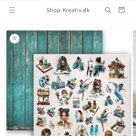
Shop-Kreativ.dk
Indkøbskurv