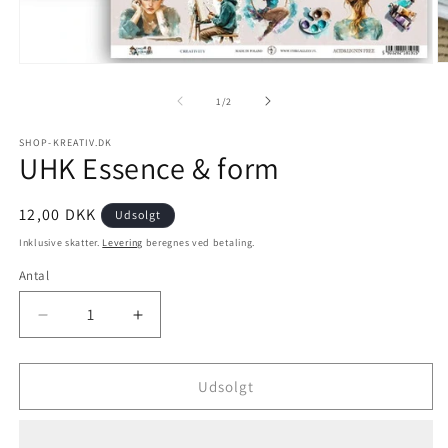
1
/
2
SHOP-KREATIV.DK
UHK Essence & form
12,00 DKK
Udsolgt
Inklusive skatter.
Levering
beregnes ved betaling.
Antal
Udsolgt