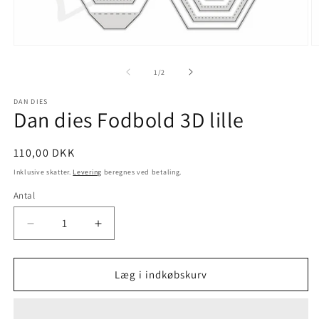
1
/
2
DAN DIES
Dan dies Fodbold 3D lille
110,00 DKK
Inklusive skatter.
Levering
beregnes ved betaling.
Antal
Læg i indkøbskurv