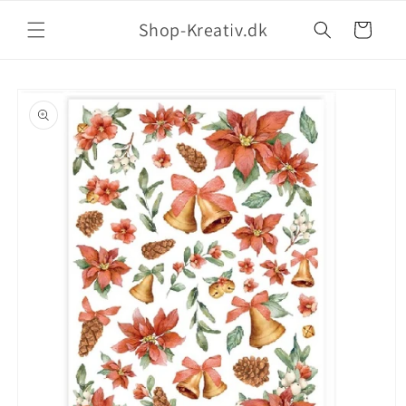
Shop-Kreativ.dk
Indkøbskurv