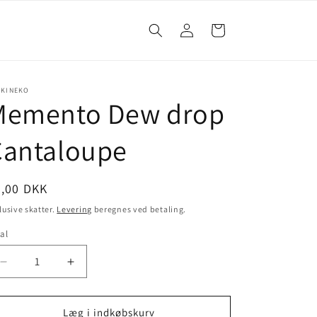
Log
Indkøbskurv
ind
UKINEKO
Memento Dew drop
Cantaloupe
4,00 DKK
lusive skatter.
Levering
beregnes ved betaling.
al
Læg i indkøbskurv