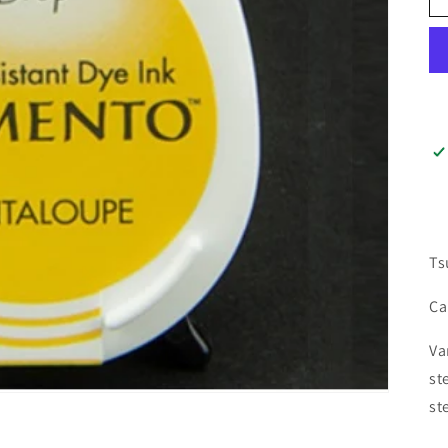
Ts
Ca
Va
st
st