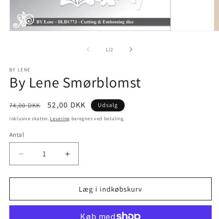
1
/
2
BY LENE
By Lene Smørblomst
52,00 DKK
74,00 DKK
Udsalg
Inklusive skatter.
Levering
beregnes ved betaling.
Antal
Læg i indkøbskurv