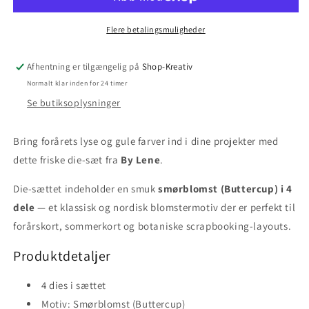
Flere betalingsmuligheder
Afhentning er tilgængelig på
Shop-Kreativ
Normalt klar inden for 24 timer
Se butiksoplysninger
Bring forårets lyse og gule farver ind i dine projekter med
dette friske die-sæt fra
By Lene
.
Die-sættet indeholder en smuk
smørblomst (Buttercup) i 4
dele
— et klassisk og nordisk blomstermotiv der er perfekt til
forårskort, sommerkort og botaniske scrapbooking-layouts.
Produktdetaljer
4 dies i sættet
Motiv: Smørblomst (Buttercup)