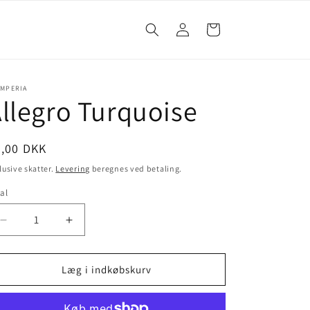
Log
Indkøbskurv
ind
AMPERIA
llegro Turquoise
8,00 DKK
lusive skatter.
Levering
beregnes ved betaling.
al
Læg i indkøbskurv