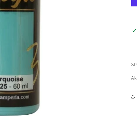
St
Ak