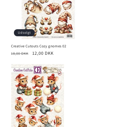
Udsolgt
Creative Cutouts Cozy gnomes 02
12,00 DKK
18,00 DKK