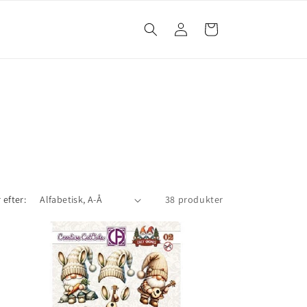
Log
Indkøbskurv
ind
 efter:
38 produkter