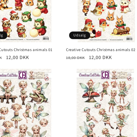
lg
Udsalg
 Cutouts Christmas animals 01
Creative Cutouts Christmas animals 02
12,00 DKK
12,00 DKK
K
18,00 DKK